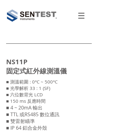
NS11P
​固定式紅外線測溫儀
測溫範圍 : 0°C ~ 500°C
■
■ 光學解析 33 : 1 (SF)
■ 六位數背光 LCD
■ 150 ms 反應時間
■ 4 ~ 20mA 輸出
■ TTL 或RS485 數位通訊
■ 雙雷射瞄準
■ IP 64 鋁合金外殼