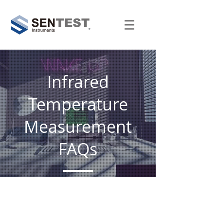
Infrared
Temperature
Measurement
FAQs