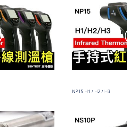
NP15 H1 / H2 / H3