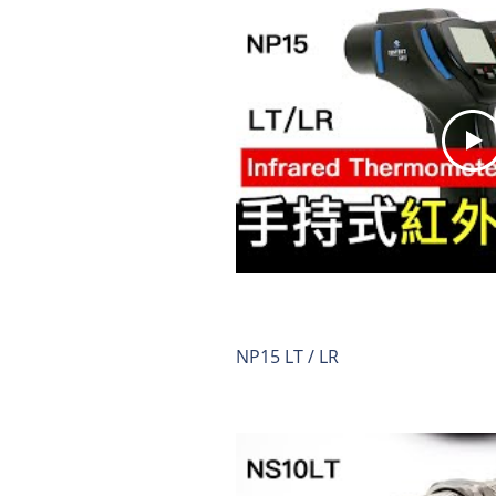
NP15 LT / LR